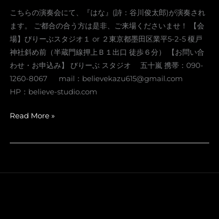
こちらの演奏会にて、『はな』(詩：谷川俊太郎)が演奏され
ます。 ご都合の合う方は是非、ご来場くださいませ！ 【会
場】びりーぶスタジオ１ or ２東京都墨田区業平5-2-5 榎戸
神社斜め前（半蔵門線押上Ｂ１出口 徒歩６分） 【お問い合
わせ・お申込み】 びりーぶ スタジオ 五十嵐 携帯：090-
1260-8067 mail：
believekazu615@gmail.com
HP：believe-studio.com
《演
Read More »
奏
会》
『は
な
(独
唱
版)』