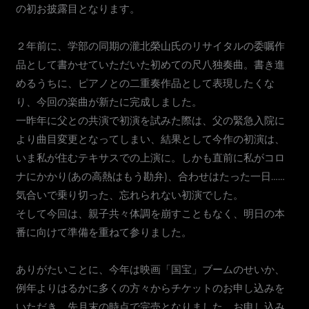
の初お披露目となります。
２年前に、学部の同期の瀧北榮山氏のリサイタルの委嘱作
品として書かせていただいた初めての尺八独奏曲。書き進
めるうちに、ピアノとの二重奏作品として表現したくな
り、今回の楽曲が新たに完成しました。
一昨年に父との共演で初演を試みた際は、父の緊急入院に
より曲目変更となってしまい、結果として今作の初演は、
いま私が住むテキサスでの上演に。しかも直前に私がコロ
ナにかかり(あの高熱はもう勘弁)、合わせはたった一日……
気合いで乗り切った、忘れられない初演でした。
そして今回は、親子共々体調を崩すこともなく、明日の本
番に向けて準備を重ねて参りました。
ありがたいことに、今年は映画「国宝」ブームのせいか、
例年よりはるかに多くの方々からチケットのお申し込みを
いただき、先月末の時点で完売となりました。お申し込み