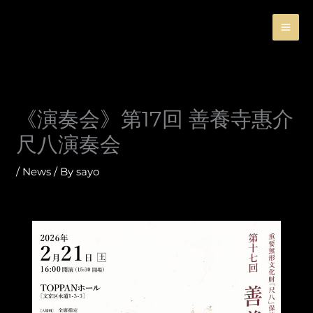
Skip
to
content
《演奏会》第17回 善養寺惠介
尺八演奏会
/
News
/ By
sayo