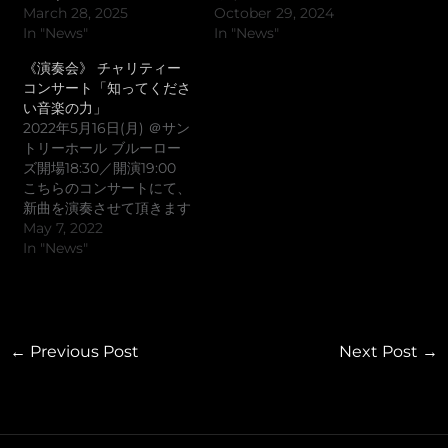
March 28, 2025
October 29, 2024
In "News"
In "News"
《演奏会》 チャリティー
コンサート「知ってくださ
い音楽の力」
2022年5月16日(月) ＠サン
トリーホール ブルーロー
ズ開場18:30／開演19:00
こちらのコンサートにて、
新曲を演奏させて頂きます
『わらべうたによるパラフ
May 7, 2022
レーズ』指揮：辻 博之ソ
In "News"
プラノ：本多 唯那ピア
ノ：善養寺 彩代弦楽オー
ケストラ：エグゼクティブ
オーケストラ また、ヴィ
ヴァルディ「四季」では、
←
Previous Post
Next Post
→
チェンバロを演奏いたしま
す。僅かですがまだ残席の
方ございますので、チケッ
トご所望の方はcontactか
らお気軽にお問合せくださ