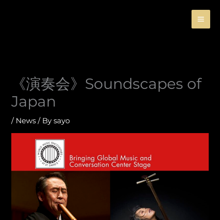
Skip
to
content
《演奏会》Soundscapes of
Japan
/
News
/ By
sayo