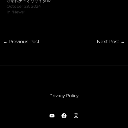
寺彩代デュオリサイタル
October 29, 2024
In "News"
←
Previous Post
Next Post
→
Privacy Policy