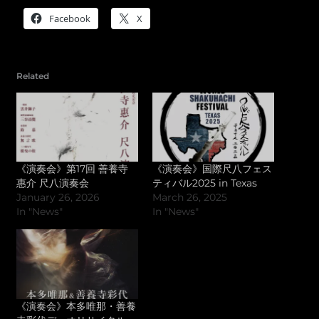
Facebook
X
Related
《演奏会》第17回 善養寺
《演奏会》国際尺八フェス
惠介 尺八演奏会
ティバル2025 in Texas
January 26, 2026
March 26, 2025
In "News"
In "News"
《演奏会》本多唯那・善養