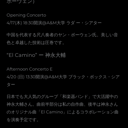
ボーウェン）
Opening Concerto
4/17(木) 18:30開演@A&M大学 ラダ ー・シアター
中国を代表する尺八奏者のヤン・ボーウェン氏。美しい音
色と卓越した技術は圧巻です。
“El Camino” ー 神永大輔
Afternoon Concerto E
4/20 (日) 13:30開演@A&M大学 ブラック・ボックス・シア
ター
日本でも大人気のグループ「和楽器バンド」で大活躍中の
神永大輔さん。曲前半部分は私の自作曲、後半は神永さん
のオリジナル曲「El Camino」によるコラボレーション曲
を演奏予定です。