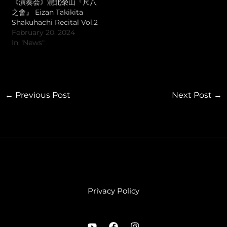
《演奏会》瀧北榮山『尺八
之會』 Eizan Takikita
Shakuhachi Recital Vol.2
February 20, 2024
In "News"
←
Previous Post
Next Post
→
Privacy Policy